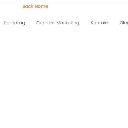
/twi.dk/public_html/wordpress/wp-content/plugins/landing-pa
Foredrag
Content Marketing
Kontakt
Blo
bruary 20, 2013
 I Krig med Eliten
uary 20, 2013
by
Thomas
 Lad det bare være sagt med det samme: Thomas Rathsacks