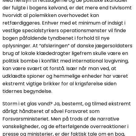
Med hensyn til retssagerne og de politiske skandaler
der fulgte i bogens kølvand, er det mere end tvivlsomt
hvorvidt al polemikken overhovedet kan
retfærdiggøres. Enhver med et minimum af indsigt i
vestlige specialstyrkers operationsmønster vil finde
bogen påfaldende tyndbenet i forhold til nye
oplysninger. At “afsløringen” af danske jægersoldaters
brug af lokale klædedragter ligefrem skulle være en
politisk bombe i konflikt med international lovgivning,
kan være svært at forstå. Især når man ved, at
udklædte spioner og hemmelige enheder har været
ekstremt vigtige brikker for al krigsførelse siden
tidernes begyndelse.
Storm i et glas vand? Ja, bestemt, og tilmed ekstremt
dårligt håndteret af såvel Forsvaret som
Forsvarsministeriet. Men på trods af de narrative
vanskeligheder, og de efterfølgende overreaktioner i
presse og ministerier, er der faktisk tale om en bog,