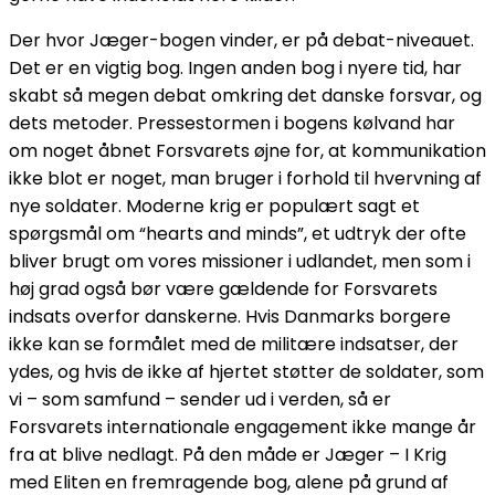
Der hvor Jæger-bogen vinder, er på debat-niveauet.
Det er en vigtig bog. Ingen anden bog i nyere tid, har
skabt så megen debat omkring det danske forsvar, og
dets metoder. Pressestormen i bogens kølvand har
om noget åbnet Forsvarets øjne for, at kommunikation
ikke blot er noget, man bruger i forhold til hvervning af
nye soldater. Moderne krig er populært sagt et
spørgsmål om “hearts and minds”, et udtryk der ofte
bliver brugt om vores missioner i udlandet, men som i
høj grad også bør være gældende for Forsvarets
indsats overfor danskerne. Hvis Danmarks borgere
ikke kan se formålet med de militære indsatser, der
ydes, og hvis de ikke af hjertet støtter de soldater, som
vi – som samfund – sender ud i verden, så er
Forsvarets internationale engagement ikke mange år
fra at blive nedlagt. På den måde er Jæger – I Krig
med Eliten en fremragende bog, alene på grund af