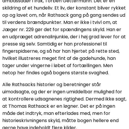
ambassadør i Irak, Torben Gettermann. Det er en
skildring af et hundeliv. Et liv, der konstant bliver rykket
op og lavet om, når Rathsack gang på gang sendes ud
til verdens brændpunkter. Man er ikke i tvivl om, at
Jæger nr. 229 gør det for spændingens skyld. Han er
en udpræget adrenalinjunkie, der i høj grad lever for at
presse sig selv. Samtidig er han professionel til
fingerspidserne, og så har han hjertet på rette sted,
hvilket illustreres meget fint af de gadehunde, han
tager under vingerne i løbet af fortællingen. Men
netop her findes også bogens største svaghed.
Alle Rathsacks historier og beretninger står
uimodsagte, og der er ingen umiddelbar mulighed for
at kontrollere udsagnenes rigtighed. Dermed ikke sagt,
at Thomas Rathsack er en løgner. Det er på ingen
måde det indtryk, man efterlades med, men for
historieskrivningens skyld, måtte bogen hellere end
gerne have indeholdt flere kilder.